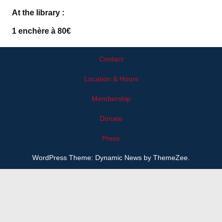
At the library :
1 enchère à 80€
Contact
Location & Hours
Membership
Donate
Press
WordPress Theme: Dynamic News by ThemeZee.