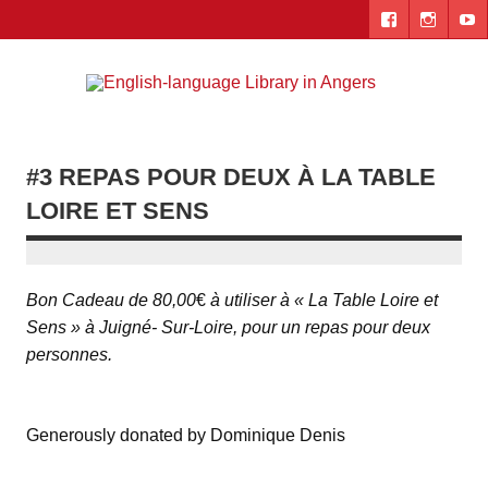
Skip
to
content
Engl
"The library. The place to be."
lang
Lib
#3 REPAS POUR DEUX À LA TABLE
i
LOIRE ET SENS
Ang
Bon Cadeau de 80,00
€
à utiliser à « La Table Loire et
Sens » à Juigné- Sur-Loire, pour un repas pour deux
personnes.
Generously donated by Dominique Denis