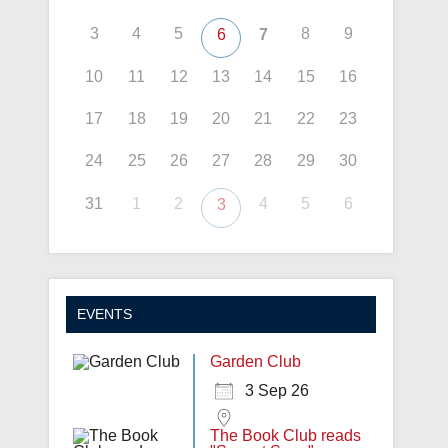
3
4
5
8
9
6
7
10
11
12
13
14
15
16
17
18
19
20
21
22
23
24
25
26
27
28
29
30
31
1
2
4
5
6
3
EVENTS
Garden Club
3 Sep 26
The Book Club reads