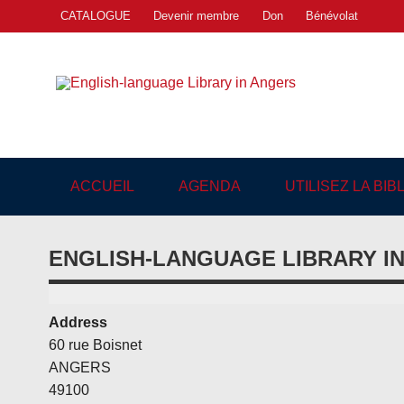
Skip
CATALOGUE
Devenir membre
Don
Bénévolat
to
content
Engl
"The library. The place to be."
ACCUEIL
AGENDA
UTILISEZ LA BI
ENGLISH-LANGUAGE LIBRARY I
Address
60 rue Boisnet
ANGERS
49100