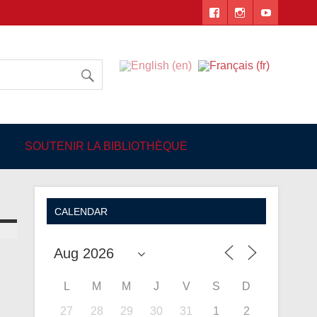
 Angers
SOUTENIR LA BIBLIOTHÈQUE
CALENDAR
L
M
M
J
V
S
D
27
28
29
30
31
1
2