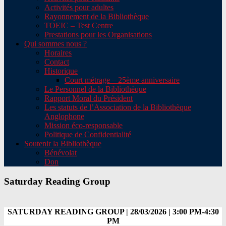
Activités pour adultes
Rayonnement de la Bibliothèque
TOEIC – Test Centre
Prestations pour les Organisations
Qui sommes nous ?
Horaires
Contact
Historique
Court métrage – 25ème anniversaire
Le Personnel de la Bibliothèque
Rapport Moral du Président
Les statuts de l’Association de la Bibliothèque
Anglophone
Mission éco-responsable
Politique de Confidentialité
Soutenir la Bibliothèque
Bénévolat
Don
Saturday Reading Group
SATURDAY READING GROUP | 28/03/2026 | 3:00 PM-4:30
PM