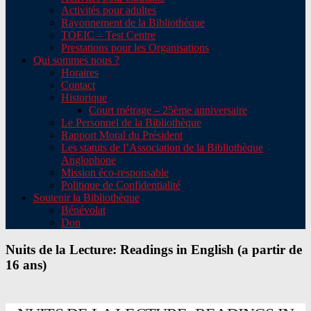
Activités pour adultes
Rayonnement de la Bibliothèque
TOEIC – Test Centre
Prestations pour les Organisations
Qui sommes nous ?
Horaires
Contact
Historique
Court métrage – 25ème anniversaire
Le Personnel de la Bibliothèque
Rapport Moral du Président
Les statuts de l’Association de la Bibliothèque
Anglophone
Mission éco-responsable
Politique de Confidentialité
Soutenir la Bibliothèque
Bénévolat
Don
Nuits de la Lecture: Readings in English (a partir de
16 ans)