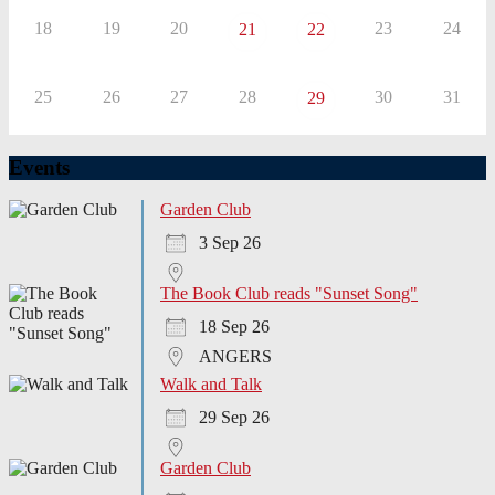
18
19
20
23
24
21
22
25
26
27
28
30
31
29
Events
Garden Club
3 Sep 26
The Book Club reads "Sunset Song"
18 Sep 26
ANGERS
Walk and Talk
29 Sep 26
Garden Club