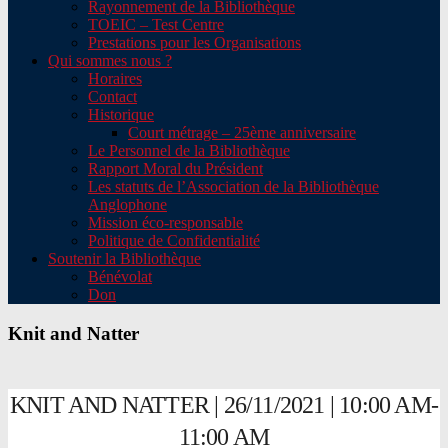
Rayonnement de la Bibliothèque
TOEIC – Test Centre
Prestations pour les Organisations
Qui sommes nous ?
Horaires
Contact
Historique
Court métrage – 25ème anniversaire
Le Personnel de la Bibliothèque
Rapport Moral du Président
Les statuts de l’Association de la Bibliothèque
Anglophone
Mission éco-responsable
Politique de Confidentialité
Soutenir la Bibliothèque
Bénévolat
Don
Knit and Natter
KNIT AND NATTER | 26/11/2021 | 10:00 AM-
11:00 AM