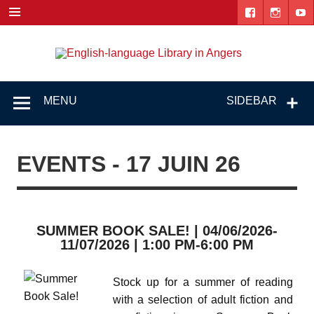
Skip
to
content
Engl
"The library. The place to be."
lang
Lib
MENU
SIDEBAR
i
Ang
EVENTS - 17 JUIN 26
SUMMER BOOK SALE! | 04/06/2026-
11/07/2026 | 1:00 PM-6:00 PM
Stock up for a summer of reading
with a selection of adult fiction and