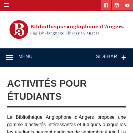
Skip
to
content
English-
"The library. The place to be."
language
MENU
SIDEBAR
Library in
Angers
ACTIVITÉS POUR
ÉTUDIANTS
La Bibliothèque Anglophone d’Angers propose une
gamme d’activités intéressantes et ludiques auxquelles
les étudiants peuvent participer de septembre à juin ! La