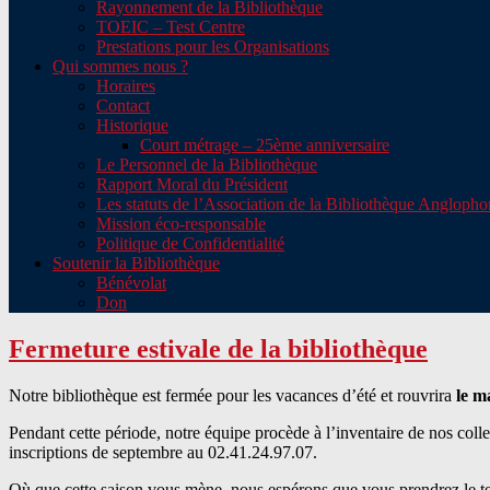
Rayonnement de la Bibliothèque
TOEIC – Test Centre
Prestations pour les Organisations
Qui sommes nous ?
Horaires
Contact
Historique
Court métrage – 25ème anniversaire
Le Personnel de la Bibliothèque
Rapport Moral du Président
Les statuts de l’Association de la Bibliothèque Angloph
Mission éco-responsable
Politique de Confidentialité
Soutenir la Bibliothèque
Bénévolat
Don
Fermeture estivale de la bibliothèque
Notre bibliothèque est fermée pour les vacances d’été et rouvrira
le
ma
Pendant cette période, notre équipe procède à l’inventaire de nos coll
inscriptions de septembre
au
02.41.24.97.07
.
Où que cette saison vous mène, nous espérons que vous prendrez le te