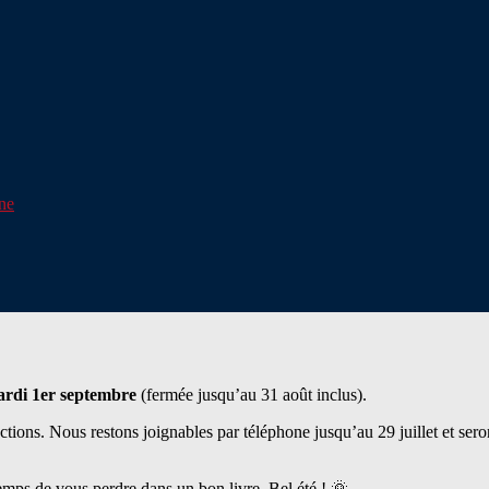
one
rdi 1er septembre
(fermée jusqu’au
31 août inclus
).
ections. Nous restons joignables
par téléphone jusqu’au 29 juillet
et sero
mps de vous perdre dans un bon livre. Bel été ! 🌞