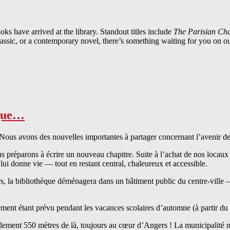
s have arrived at the library. Standout titles include
The Parisian Ch
lassic, or a contemporary novel, there’s something waiting for you on ou
èque…
Nous avons des nouvelles importantes à partager concernant l’avenir de
 préparons à écrire un nouveau chapitre. Suite à l’achat de nos locaux 
lui donne vie — tout en restant central, chaleureux et accessible.
 la bibliothèque déménagera dans un bâtiment public du centre-ville — 
ent étant prévu pendant les vacances scolaires d’automne (à partir du 1
ement 550 mètres de là, toujours au cœur d’Angers ! La municipalité no